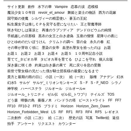
サイト更新
創作
水下の華
Vampire
恋慕の涙
恋模様
魔法少女１０年目
revoir_et_amour
舞姫と楽士の物語
西方の花嫁
国守姫の使魔
シルヴィーの精霊使い
蒼玉の王妃
転生腐女子は推しＣＰを見守る壁になりたい
王と聖魔導師
咲き匂ひしは落涙と
再逢のラプソディア
デンドロビウムの純情
手紙越しの旦那様
黒衣の女王と白き虚偽
玉座の憧憬
星降りの夜に
ひとゆめのだいぼうけん
クリムトの調べ
雷の金
永久の春
紅
その華が芽吹く頃に
墨染の女帝
血塗れ聖女を拾ったのは
お題
お題１
お題２
お題３
お題４
お題５
１０周年記念小説
育てて_タピオカ草
タピオカ草を育てる
ひよこを守れ
個人出版
深き森に咲く赤
約束は白き森の果て
死に戻り令息の受難
前世で聖女様の兄だった僕が騎士団長様の最愛になるまで
貴方と最期の雨の日に
小説（一次）
絵（一次）
版権
アナデン
幻水
幻水5
サルゲ
サルゲ_ミリオンモンキーズ
S・F
S・F_NEO
シラノ
神学校
ハーベステラ
ジルオール
ジルオール∞
ジルオール_トリニティ
ゼル伝
ゼル伝_トワプリ
テイルズ
TOS
どう森
啼骸の鳥
薔薇ノ木
パンドラの塔
ビースト×ライト
FF
FF7
FF10
FF10-2
FF15
ブラドミ
Horizon
Horizon_Zero_Dawn
Horizon_Forbidden_West
LS
RF
RF1
RF3
RF4
RF5
レギオス
二次創作
小説（二次）
絵（二次）
歴史の話
写真
Twitter絵
返信
拍手
アンケート
リクエスト
カウンター