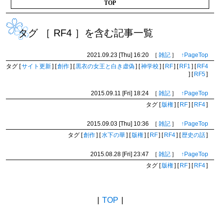
TOP
タグ ［ RF4 ］を含む記事一覧
2021.09.23 [Thu]
16:20
［
雑記
］
↑PageTop
タグ
[
サイト更新
]
[
創作
]
[
黒衣の女王と白き虚偽
]
[
神学校
]
[
RF
]
[
RF1
]
[
RF4
]
[
RF5
]
2015.09.11 [Fri]
18:24
［
雑記
］
↑PageTop
タグ
[
版権
]
[
RF
]
[
RF4
]
2015.09.03 [Thu]
10:36
［
雑記
］
↑PageTop
タグ
[
創作
]
[
水下の華
]
[
版権
]
[
RF
]
[
RF4
]
[
歴史の話
]
2015.08.28 [Fri]
23:47
［
雑記
］
↑PageTop
タグ
[
版権
]
[
RF
]
[
RF4
]
BACK
|
TOP
|
NEXT