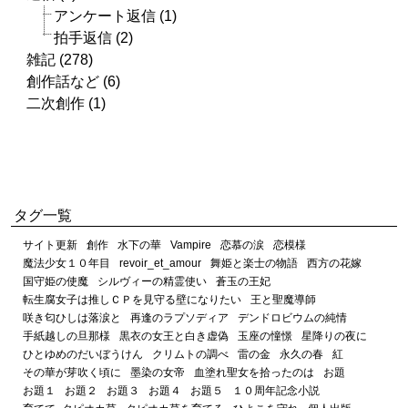
アンケート返信 (1)
拍手返信 (2)
雑記 (278)
創作話など (6)
二次創作 (1)
タグ一覧
サイト更新
創作
水下の華
Vampire
恋慕の涙
恋模様
魔法少女１０年目
revoir_et_amour
舞姫と楽士の物語
西方の花嫁
国守姫の使魔
シルヴィーの精霊使い
蒼玉の王妃
転生腐女子は推しＣＰを見守る壁になりたい
王と聖魔導師
咲き匂ひしは落涙と
再逢のラプソディア
デンドロビウムの純情
手紙越しの旦那様
黒衣の女王と白き虚偽
玉座の憧憬
星降りの夜に
ひとゆめのだいぼうけん
クリムトの調べ
雷の金
永久の春
紅
その華が芽吹く頃に
墨染の女帝
血塗れ聖女を拾ったのは
お題
お題１
お題２
お題３
お題４
お題５
１０周年記念小説