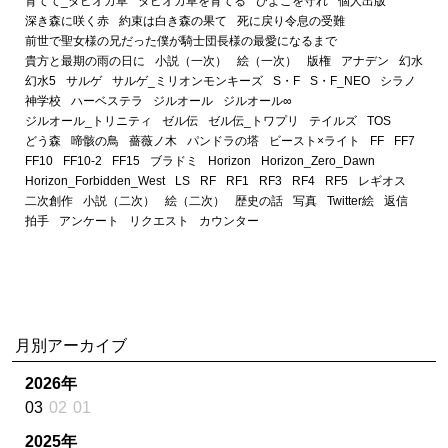
育てて_タピオカ草
タピオカ草を育てる
ひよこを守れ
個人出版
深き森に咲く赤
約束は白き森の果て
死に戻り令息の受難
前世で聖女様の兄だった僕が騎士団長様の最愛になるまで
貴方と最期の雨の日に
小説（一次）
絵（一次）
版権
アナデン
幻水
幻水5
サルゲ
サルゲ_ミリオンモンキーズ
S・F
S・F_NEO
シラノ
神学校
ハーベステラ
ジルオール
ジルオール∞
ジルオール_トリニティ
ゼル伝
ゼル伝_トワプリ
テイルズ
TOS
どう森
啼骸の鳥
薔薇ノ木
パンドラの塔
ビースト×ライト
FF
FF7
FF10
FF10-2
FF15
ブラドミ
Horizon
Horizon_Zero_Dawn
Horizon_Forbidden_West
LS
RF
RF1
RF3
RF4
RF5
レギオス
二次創作
小説（二次）
絵（二次）
歴史の話
写真
Twitter絵
返信
拍手
アンケート
リクエスト
カウンター
月別アーカイブ
2026年
03
02
01
2025年