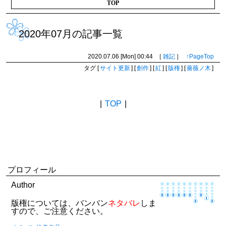
TOP
2020年07月の記事一覧
2020.07.06 [Mon]
00:44
［
雑記
］
↑PageTop
タグ
[
サイト更新
]
[
創作
]
[
紅
]
[
版権
]
[
薔薇ノ木
]
BACK
|
TOP
|
NEXT
プロフィール
Author
版権については、バンバン
ネタバレ
しま
すので、ご注意ください。