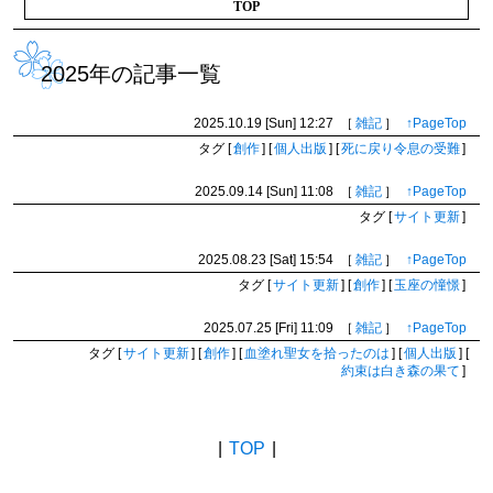
TOP
2025年の記事一覧
2025.10.19 [Sun]
12:27
［
雑記
］
↑PageTop
タグ
[
創作
]
[
個人出版
]
[
死に戻り令息の受難
]
2025.09.14 [Sun]
11:08
［
雑記
］
↑PageTop
タグ
[
サイト更新
]
2025.08.23 [Sat]
15:54
［
雑記
］
↑PageTop
タグ
[
サイト更新
]
[
創作
]
[
玉座の憧憬
]
2025.07.25 [Fri]
11:09
［
雑記
］
↑PageTop
タグ
[
サイト更新
]
[
創作
]
[
血塗れ聖女を拾ったのは
]
[
個人出版
]
[
約束は白き森の果て
]
BACK
|
TOP
|
NEXT