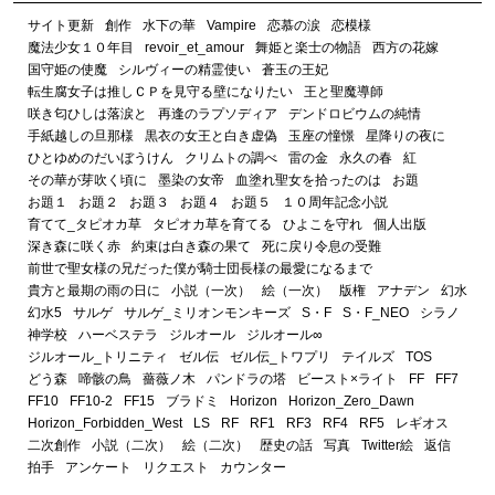
サイト更新
創作
水下の華
Vampire
恋慕の涙
恋模様
魔法少女１０年目
revoir_et_amour
舞姫と楽士の物語
西方の花嫁
国守姫の使魔
シルヴィーの精霊使い
蒼玉の王妃
転生腐女子は推しＣＰを見守る壁になりたい
王と聖魔導師
咲き匂ひしは落涙と
再逢のラプソディア
デンドロビウムの純情
手紙越しの旦那様
黒衣の女王と白き虚偽
玉座の憧憬
星降りの夜に
ひとゆめのだいぼうけん
クリムトの調べ
雷の金
永久の春
紅
その華が芽吹く頃に
墨染の女帝
血塗れ聖女を拾ったのは
お題
お題１
お題２
お題３
お題４
お題５
１０周年記念小説
育てて_タピオカ草
タピオカ草を育てる
ひよこを守れ
個人出版
深き森に咲く赤
約束は白き森の果て
死に戻り令息の受難
前世で聖女様の兄だった僕が騎士団長様の最愛になるまで
貴方と最期の雨の日に
小説（一次）
絵（一次）
版権
アナデン
幻水
幻水5
サルゲ
サルゲ_ミリオンモンキーズ
S・F
S・F_NEO
シラノ
神学校
ハーベステラ
ジルオール
ジルオール∞
ジルオール_トリニティ
ゼル伝
ゼル伝_トワプリ
テイルズ
TOS
どう森
啼骸の鳥
薔薇ノ木
パンドラの塔
ビースト×ライト
FF
FF7
FF10
FF10-2
FF15
ブラドミ
Horizon
Horizon_Zero_Dawn
Horizon_Forbidden_West
LS
RF
RF1
RF3
RF4
RF5
レギオス
二次創作
小説（二次）
絵（二次）
歴史の話
写真
Twitter絵
返信
拍手
アンケート
リクエスト
カウンター