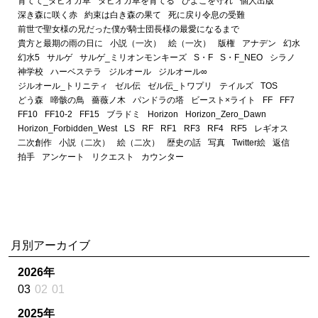
育てて_タピオカ草
タピオカ草を育てる
ひよこを守れ
個人出版
深き森に咲く赤
約束は白き森の果て
死に戻り令息の受難
前世で聖女様の兄だった僕が騎士団長様の最愛になるまで
貴方と最期の雨の日に
小説（一次）
絵（一次）
版権
アナデン
幻水
幻水5
サルゲ
サルゲ_ミリオンモンキーズ
S・F
S・F_NEO
シラノ
神学校
ハーベステラ
ジルオール
ジルオール∞
ジルオール_トリニティ
ゼル伝
ゼル伝_トワプリ
テイルズ
TOS
どう森
啼骸の鳥
薔薇ノ木
パンドラの塔
ビースト×ライト
FF
FF7
FF10
FF10-2
FF15
ブラドミ
Horizon
Horizon_Zero_Dawn
Horizon_Forbidden_West
LS
RF
RF1
RF3
RF4
RF5
レギオス
二次創作
小説（二次）
絵（二次）
歴史の話
写真
Twitter絵
返信
拍手
アンケート
リクエスト
カウンター
月別アーカイブ
2026年
03
02
01
2025年