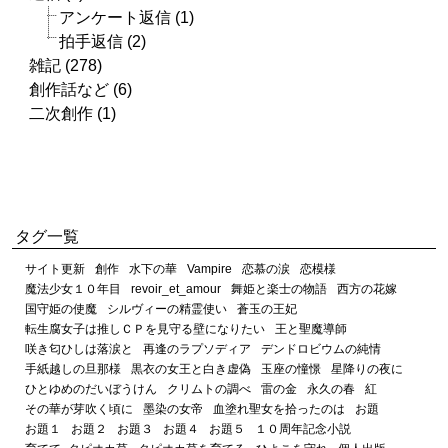
アンケート返信 (1)
拍手返信 (2)
雑記 (278)
創作話など (6)
二次創作 (1)
タグ一覧
サイト更新
創作
水下の華
Vampire
恋慕の涙
恋模様
魔法少女１０年目
revoir_et_amour
舞姫と楽士の物語
西方の花嫁
国守姫の使魔
シルヴィーの精霊使い
蒼玉の王妃
転生腐女子は推しＣＰを見守る壁になりたい
王と聖魔導師
咲き匂ひしは落涙と
再逢のラプソディア
デンドロビウムの純情
手紙越しの旦那様
黒衣の女王と白き虚偽
玉座の憧憬
星降りの夜に
ひとゆめのだいぼうけん
クリムトの調べ
雷の金
永久の春
紅
その華が芽吹く頃に
墨染の女帝
血塗れ聖女を拾ったのは
お題
お題１
お題２
お題３
お題４
お題５
１０周年記念小説