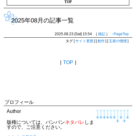
TOP
2025年08月の記事一覧
2025.08.23 [Sat]
15:54
［
雑記
］
↑PageTop
タグ
[
サイト更新
]
[
創作
]
[
玉座の憧憬
]
BACK
|
TOP
|
NEXT
プロフィール
Author
版権については、バンバン
ネタバレ
しま
すので、ご注意ください。