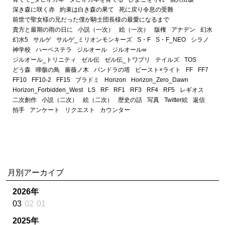
深き森に咲く赤
約束は白き森の果て
死に戻り令息の受難
前世で聖女様の兄だった僕が騎士団長様の最愛になるまで
貴方と最期の雨の日に
小説（一次）
絵（一次）
版権
アナデン
幻水
幻水5
サルゲ
サルゲ_ミリオンモンキーズ
S・F
S・F_NEO
シラノ
神学校
ハーベステラ
ジルオール
ジルオール∞
ジルオール_トリニティ
ゼル伝
ゼル伝_トワプリ
テイルズ
TOS
どう森
啼骸の鳥
薔薇ノ木
パンドラの塔
ビースト×ライト
FF
FF7
FF10
FF10-2
FF15
ブラドミ
Horizon
Horizon_Zero_Dawn
Horizon_Forbidden_West
LS
RF
RF1
RF3
RF4
RF5
レギオス
二次創作
小説（二次）
絵（二次）
歴史の話
写真
Twitter絵
返信
拍手
アンケート
リクエスト
カウンター
月別アーカイブ
2026年
03
02
01
2025年