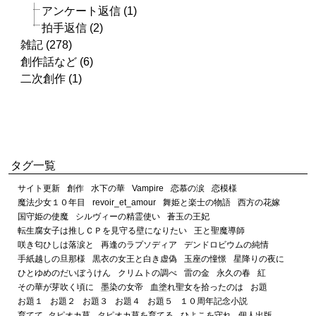
アンケート返信 (1)
拍手返信 (2)
雑記 (278)
創作話など (6)
二次創作 (1)
タグ一覧
サイト更新
創作
水下の華
Vampire
恋慕の涙
恋模様
魔法少女１０年目
revoir_et_amour
舞姫と楽士の物語
西方の花嫁
国守姫の使魔
シルヴィーの精霊使い
蒼玉の王妃
転生腐女子は推しＣＰを見守る壁になりたい
王と聖魔導師
咲き匂ひしは落涙と
再逢のラプソディア
デンドロビウムの純情
手紙越しの旦那様
黒衣の女王と白き虚偽
玉座の憧憬
星降りの夜に
ひとゆめのだいぼうけん
クリムトの調べ
雷の金
永久の春
紅
その華が芽吹く頃に
墨染の女帝
血塗れ聖女を拾ったのは
お題
お題１
お題２
お題３
お題４
お題５
１０周年記念小説
育てて_タピオカ草
タピオカ草を育てる
ひよこを守れ
個人出版