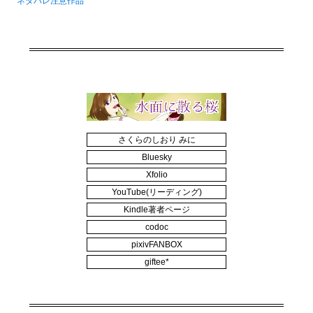
ネタバレ注意作品
さくらのしおり みに
Bluesky
Xfolio
YouTube(リーディング)
Kindle著者ページ
codoc
pixivFANBOX
giftee*