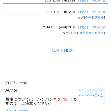
2014.11.08 [Sat]
23:24
［
雑記
］
↑PageTop
2014.11.07 [Fri]
12:49
［
雑記
］
↑PageTop
タグ
[
創作
]
[
恋模様
]
2014.11.05 [Wed]
23:50
［
雑記
］
↑PageTop
タグ
[
創作
]
[
魔法少女１０年目
]
BACK
|
TOP
|
NEXT
プロフィール
Author
版権については、バンバン
ネタバレ
しま
すので、ご注意ください。