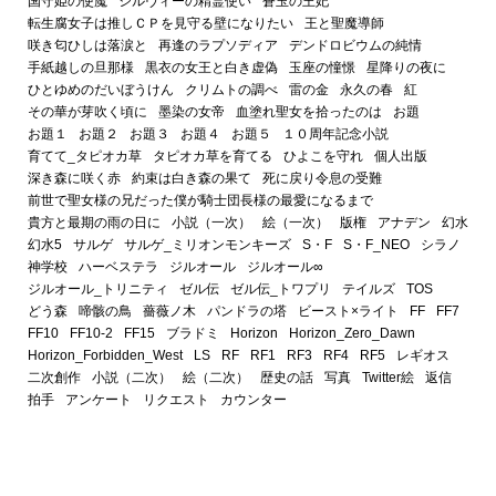
国守姫の使魔
シルヴィーの精霊使い
蒼玉の王妃
転生腐女子は推しＣＰを見守る壁になりたい
王と聖魔導師
咲き匂ひしは落涙と
再逢のラプソディア
デンドロビウムの純情
手紙越しの旦那様
黒衣の女王と白き虚偽
玉座の憧憬
星降りの夜に
ひとゆめのだいぼうけん
クリムトの調べ
雷の金
永久の春
紅
その華が芽吹く頃に
墨染の女帝
血塗れ聖女を拾ったのは
お題
お題１
お題２
お題３
お題４
お題５
１０周年記念小説
育てて_タピオカ草
タピオカ草を育てる
ひよこを守れ
個人出版
深き森に咲く赤
約束は白き森の果て
死に戻り令息の受難
前世で聖女様の兄だった僕が騎士団長様の最愛になるまで
貴方と最期の雨の日に
小説（一次）
絵（一次）
版権
アナデン
幻水
幻水5
サルゲ
サルゲ_ミリオンモンキーズ
S・F
S・F_NEO
シラノ
神学校
ハーベステラ
ジルオール
ジルオール∞
ジルオール_トリニティ
ゼル伝
ゼル伝_トワプリ
テイルズ
TOS
どう森
啼骸の鳥
薔薇ノ木
パンドラの塔
ビースト×ライト
FF
FF7
FF10
FF10-2
FF15
ブラドミ
Horizon
Horizon_Zero_Dawn
Horizon_Forbidden_West
LS
RF
RF1
RF3
RF4
RF5
レギオス
二次創作
小説（二次）
絵（二次）
歴史の話
写真
Twitter絵
返信
拍手
アンケート
リクエスト
カウンター