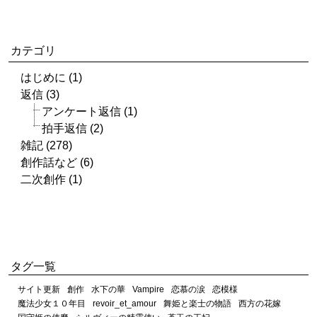
カテゴリ
はじめに (1)
返信 (3)
アンケート返信 (1)
拍手返信 (2)
雑記 (278)
創作話など (6)
二次創作 (1)
タグ一覧
サイト更新
創作
水下の華
Vampire
恋慕の涙
恋模様
魔法少女１０年目
revoir_et_amour
舞姫と楽士の物語
西方の花嫁