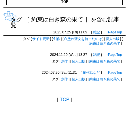
TOP
タグ ［ 約束は白き森の果て ］を含む記事一
覧
2025.07.25 [Fri]
11:09
［
雑記
］
↑PageTop
タグ
[
サイト更新
]
[
創作
]
[
血塗れ聖女を拾ったのは
]
[
個人出版
]
[
約束は白き森の果て
]
2024.11.20 [Wed]
13:27
［
雑記
］
↑PageTop
タグ
[
創作
]
[
個人出版
]
[
約束は白き森の果て
]
2024.07.20 [Sat]
11:31
［
創作話など
］
↑PageTop
タグ
[
創作
]
[
個人出版
]
[
約束は白き森の果て
]
BACK
|
TOP
|
NEXT