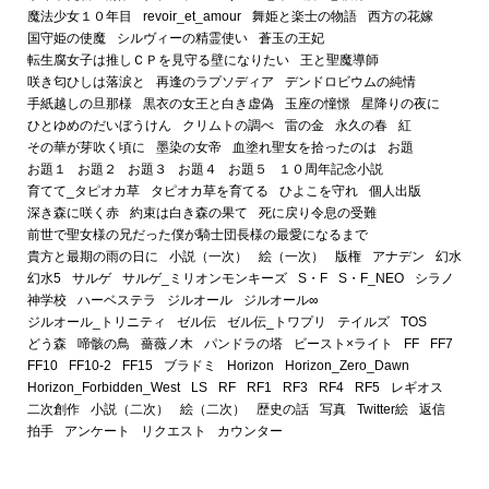
魔法少女１０年目
revoir_et_amour
舞姫と楽士の物語
西方の花嫁
国守姫の使魔
シルヴィーの精霊使い
蒼玉の王妃
転生腐女子は推しＣＰを見守る壁になりたい
王と聖魔導師
咲き匂ひしは落涙と
再逢のラプソディア
デンドロビウムの純情
手紙越しの旦那様
黒衣の女王と白き虚偽
玉座の憧憬
星降りの夜に
ひとゆめのだいぼうけん
クリムトの調べ
雷の金
永久の春
紅
その華が芽吹く頃に
墨染の女帝
血塗れ聖女を拾ったのは
お題
お題１
お題２
お題３
お題４
お題５
１０周年記念小説
育てて_タピオカ草
タピオカ草を育てる
ひよこを守れ
個人出版
深き森に咲く赤
約束は白き森の果て
死に戻り令息の受難
前世で聖女様の兄だった僕が騎士団長様の最愛になるまで
貴方と最期の雨の日に
小説（一次）
絵（一次）
版権
アナデン
幻水
幻水5
サルゲ
サルゲ_ミリオンモンキーズ
S・F
S・F_NEO
シラノ
神学校
ハーベステラ
ジルオール
ジルオール∞
ジルオール_トリニティ
ゼル伝
ゼル伝_トワプリ
テイルズ
TOS
どう森
啼骸の鳥
薔薇ノ木
パンドラの塔
ビースト×ライト
FF
FF7
FF10
FF10-2
FF15
ブラドミ
Horizon
Horizon_Zero_Dawn
Horizon_Forbidden_West
LS
RF
RF1
RF3
RF4
RF5
レギオス
二次創作
小説（二次）
絵（二次）
歴史の話
写真
Twitter絵
返信
拍手
アンケート
リクエスト
カウンター