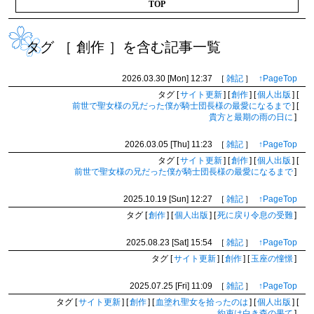
TOP
タグ ［ 創作 ］を含む記事一覧
2026.03.30 [Mon]
12:37
［
雑記
］
↑PageTop
タグ
[
サイト更新
]
[
創作
]
[
個人出版
]
[
前世で聖女様の兄だった僕が騎士団長様の最愛になるまで
]
[
貴方と最期の雨の日に
]
2026.03.05 [Thu]
11:23
［
雑記
］
↑PageTop
タグ
[
サイト更新
]
[
創作
]
[
個人出版
]
[
前世で聖女様の兄だった僕が騎士団長様の最愛になるまで
]
2025.10.19 [Sun]
12:27
［
雑記
］
↑PageTop
タグ
[
創作
]
[
個人出版
]
[
死に戻り令息の受難
]
2025.08.23 [Sat]
15:54
［
雑記
］
↑PageTop
タグ
[
サイト更新
]
[
創作
]
[
玉座の憧憬
]
2025.07.25 [Fri]
11:09
［
雑記
］
↑PageTop
タグ
[
サイト更新
]
[
創作
]
[
血塗れ聖女を拾ったのは
]
[
個人出版
]
[
約束は白き森の果て
]