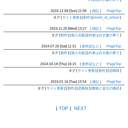
2024.12.08 [Sun]
11:58
［
雑記
］
↑PageTop
タグ
[
サイト更新
]
[
創作
]
[
revoir_et_amour
]
2024.11.20 [Wed]
13:27
［
雑記
］
↑PageTop
タグ
[
創作
]
[
個人出版
]
[
約束は白き森の果て
]
2024.07.20 [Sat]
11:31
［
創作話など
］
↑PageTop
タグ
[
創作
]
[
個人出版
]
[
約束は白き森の果て
]
2024.04.18 [Thu]
18:15
［
創作話など
］
↑PageTop
タグ
[
サイト更新
]
[
創作
]
[
恋模様
]
2024.01.16 [Tue]
15:54
［
雑記
］
↑PageTop
タグ
[
サイト更新
]
[
創作
]
[
恋模様
]
[
舞姫と楽士の物語
]
BACK
|
TOP
|
NEXT