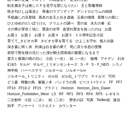
転生腐女子は推しＣＰを見守る壁になりたい
王と聖魔導師
咲き匂ひしは落涙と
再逢のラプソディア
デンドロビウムの純情
手紙越しの旦那様
黒衣の女王と白き虚偽
玉座の憧憬
星降りの夜に
ひとゆめのだいぼうけん
クリムトの調べ
雷の金
永久の春
紅
その華が芽吹く頃に
墨染の女帝
血塗れ聖女を拾ったのは
お題
お題１
お題２
お題３
お題４
お題５
１０周年記念小説
育てて_タピオカ草
タピオカ草を育てる
ひよこを守れ
個人出版
深き森に咲く赤
約束は白き森の果て
死に戻り令息の受難
前世で聖女様の兄だった僕が騎士団長様の最愛になるまで
貴方と最期の雨の日に
小説（一次）
絵（一次）
版権
アナデン
幻水
幻水5
サルゲ
サルゲ_ミリオンモンキーズ
S・F
S・F_NEO
シラノ
神学校
ハーベステラ
ジルオール
ジルオール∞
ジルオール_トリニティ
ゼル伝
ゼル伝_トワプリ
テイルズ
TOS
どう森
啼骸の鳥
薔薇ノ木
パンドラの塔
ビースト×ライト
FF
FF7
FF10
FF10-2
FF15
ブラドミ
Horizon
Horizon_Zero_Dawn
Horizon_Forbidden_West
LS
RF
RF1
RF3
RF4
RF5
レギオス
二次創作
小説（二次）
絵（二次）
歴史の話
写真
Twitter絵
返信
拍手
アンケート
リクエスト
カウンター