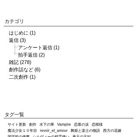
カテゴリ
はじめに (1)
返信 (3)
アンケート返信 (1)
拍手返信 (2)
雑記 (278)
創作話など (6)
二次創作 (1)
タグ一覧
サイト更新
創作
水下の華
Vampire
恋慕の涙
恋模様
魔法少女１０年目
revoir_et_amour
舞姫と楽士の物語
西方の花嫁
国守姫の使魔
シルヴィーの精霊使い
蒼玉の王妃