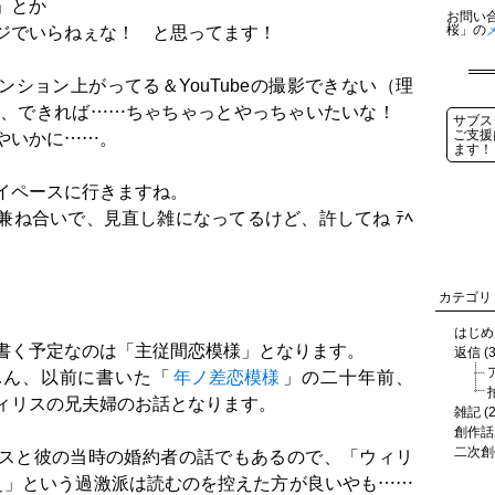
」とか
お問い
桜」の
ジでいらねぇな！ と思ってます！
ション上がってる＆YouTubeの撮影できない（理
に、できれば……ちゃちゃっとやっちゃいたいな！
サブス
ご支援
やいかに……。
ます！
イペースに行きますね。
兼ね合いで、見直し雑になってるけど、許してね ﾃﾍ
カテゴリ
はじめに
書く予定なのは「主従間恋模様」となります。
返信 (3
ふん、以前に書いた「
年ノ差恋模様
」の二十年前、
ィリスの兄夫婦のお話となります。
雑記 (2
創作話な
二次創作
スと彼の当時の婚約者の話でもあるので、「ウィリ
ぇ」という過激派は読むのを控えた方が良いやも……