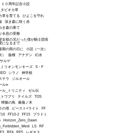
１０周年記念小説
_タピオカ草
カ草を育てる
ひよこを守れ
版
深き森に咲く赤
白き森の果て
り令息の受難
聖女様の兄だった僕が騎士団長
愛になるまで
最期の雨の日に
小説（一次）
次）
版権
アナデン
幻水
サルゲ
_ミリオンモンキーズ
S・F
NEO
シラノ
神学校
ステラ
ジルオール
ール∞
ール_トリニティ
ゼル伝
_トワプリ
テイルズ
TOS
啼骸の鳥
薔薇ノ木
ラの塔
ビースト×ライト
FF
F10
FF10-2
FF15
ブラドミ
n
Horizon_Zero_Dawn
n_Forbidden_West
LS
RF
F3
RF4
RF5
レギオス