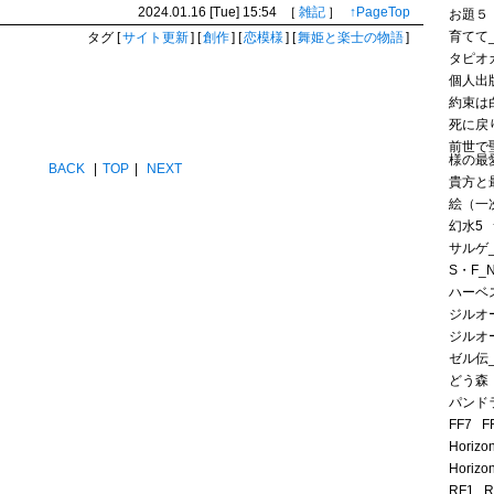
2024.01.16 [Tue]
15:54
［
雑記
］
↑PageTop
お題５
育てて
タグ
[
サイト更新
]
[
創作
]
[
恋模様
]
[
舞姫と楽士の物語
]
タピオ
個人出
約束は
死に戻
前世で
様の最
BACK
|
TOP
|
NEXT
貴方と
絵（一
幻水5
サルゲ
S・F_
ハーベ
ジルオ
ジルオ
ゼル伝
どう森
パンド
FF7
F
Horizo
Horizo
RF1
R