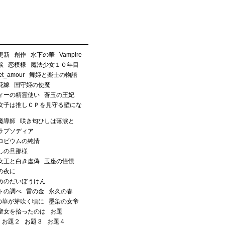
更新
創作
水下の華
Vampire
涙
恋模様
魔法少女１０年目
_et_amour
舞姫と楽士の物語
花嫁
国守姫の使魔
ィーの精霊使い
蒼玉の王妃
女子は推しＣＰを見守る壁にな
魔導師
咲き匂ひしは落涙と
ラプソディア
ロビウムの純情
しの旦那様
女王と白き虚偽
玉座の憧憬
の夜に
めのだいぼうけん
トの調べ
雷の金
永久の春
の華が芽吹く頃に
墨染の女帝
聖女を拾ったのは
お題
お題２
お題３
お題４