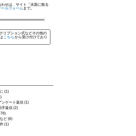
合わせは、サイト「水面に散る
メールフォーム
まで。
クリプション式などその他の
は
こちら
から受け付けており
 (1)
)
アンケート返信 (1)
拍手返信 (2)
78)
ど (6)
 (1)