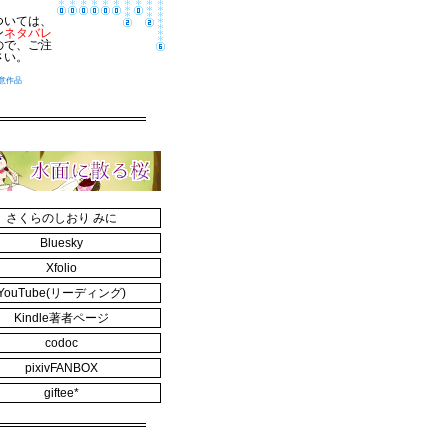
ついては、
ン
ネタバレ
ので、ご注
さい。
意作品
さくらのしおり みに
Bluesky
Xfolio
YouTube(リーディング)
Kindle著者ページ
codoc
pixivFANBOX
giftee*