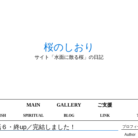
桜のしおり
サイト「水面に散る桜」の日記
MAIN
GALLERY
ご支援
ISH
SPIRITUAL
BLOG
LINK
６・終up／完結しました！
プロフィ
Author