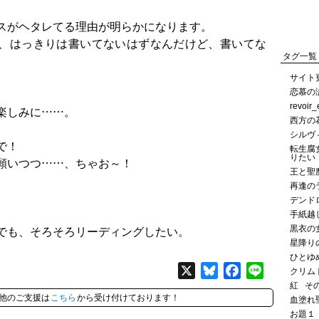
スがヘタレてる理由が明らかになります。
、はっきりは書いてないはずなんだけど、書いてな
タグ一覧
サイト
恋慕の
revoir
楽しみに……。
西方の
シルヴ
で！
転生腐
りたい
願いつつ……、ちゃお～！
王と聖
再逢の
デンド
手紙越
黒衣の
でも、そろそろリーディングしたい。
星降り
ひとゆ
X
Bluesky
Facebook
Line
クリム
紅
そ
他のご支援は
こちら
から受け付けております！
血塗れ
お題１