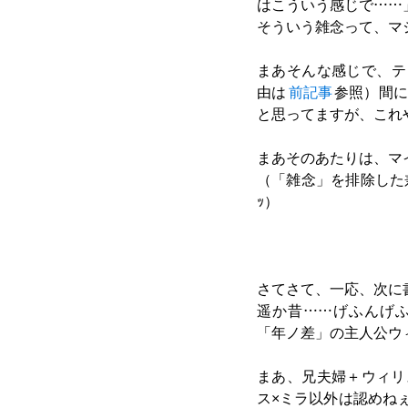
はこういう感じで……
そういう雑念って、マ
まあそんな感じで、テン
由は
前記事
参照）間
と思ってますが、これ
まあそのあたりは、マ
（「雑念」を排除した
ｯ）
さてさて、一応、次に
遥か昔……げふんげ
「年ノ差」の主人公ウ
まあ、兄夫婦＋ウィリ
ス×ミラ以外は認めね