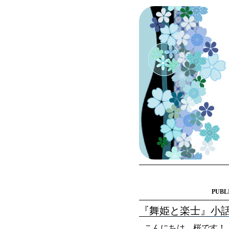
PUBL
『舞姫と楽士』小話
こんにちは、桜です！