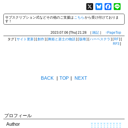
X
Bluesky
Facebo
Lin
サブスクリプション式などその他のご支援は
こちら
から受け付けておりま
す！
2023.07.06 [Thu]
21:28
［
雑記
］
↑PageTop
タグ
[
サイト更新
]
[
創作
]
[
舞姫と楽士の物語
]
[
版権
]
[
ハーベステラ
]
[
RF
]
[
RF3
]
BACK
|
TOP
|
NEXT
プロフィール
Author