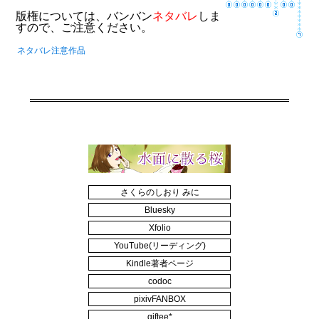
版権については、バンバン
ネタバレ
しま
すので、ご注意ください。
ネタバレ注意作品
さくらのしおり みに
Bluesky
Xfolio
YouTube(リーディング)
Kindle著者ページ
codoc
pixivFANBOX
giftee*