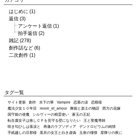
はじめに (1)
返信 (3)
アンケート返信 (1)
拍手返信 (2)
雑記 (278)
創作話など (6)
二次創作 (1)
タグ一覧
サイト更新
創作
水下の華
Vampire
恋慕の涙
恋模様
魔法少女１０年目
revoir_et_amour
舞姫と楽士の物語
西方の花嫁
国守姫の使魔
シルヴィーの精霊使い
蒼玉の王妃
転生腐女子は推しＣＰを見守る壁になりたい
王と聖魔導師
咲き匂ひしは落涙と
再逢のラプソディア
デンドロビウムの純情
手紙越しの旦那様
黒衣の女王と白き虚偽
玉座の憧憬
星降りの夜に