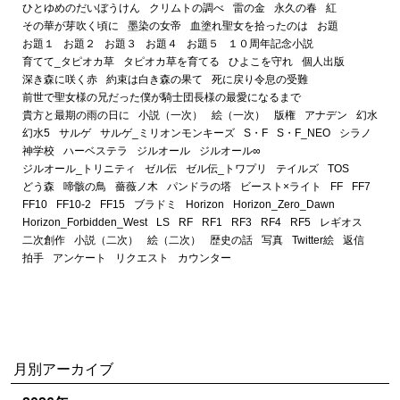
ひとゆめのだいぼうけん
クリムトの調べ
雷の金
永久の春
紅
その華が芽吹く頃に
墨染の女帝
血塗れ聖女を拾ったのは
お題
お題１
お題２
お題３
お題４
お題５
１０周年記念小説
育てて_タピオカ草
タピオカ草を育てる
ひよこを守れ
個人出版
深き森に咲く赤
約束は白き森の果て
死に戻り令息の受難
前世で聖女様の兄だった僕が騎士団長様の最愛になるまで
貴方と最期の雨の日に
小説（一次）
絵（一次）
版権
アナデン
幻水
幻水5
サルゲ
サルゲ_ミリオンモンキーズ
S・F
S・F_NEO
シラノ
神学校
ハーベステラ
ジルオール
ジルオール∞
ジルオール_トリニティ
ゼル伝
ゼル伝_トワプリ
テイルズ
TOS
どう森
啼骸の鳥
薔薇ノ木
パンドラの塔
ビースト×ライト
FF
FF7
FF10
FF10-2
FF15
ブラドミ
Horizon
Horizon_Zero_Dawn
Horizon_Forbidden_West
LS
RF
RF1
RF3
RF4
RF5
レギオス
二次創作
小説（二次）
絵（二次）
歴史の話
写真
Twitter絵
返信
拍手
アンケート
リクエスト
カウンター
月別アーカイブ