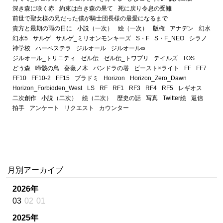
深き森に咲く赤
約束は白き森の果て
死に戻り令息の受難
前世で聖女様の兄だった僕が騎士団長様の最愛になるまで
貴方と最期の雨の日に
小説（一次）
絵（一次）
版権
アナデン
幻水
幻水5
サルゲ
サルゲ_ミリオンモンキーズ
S・F
S・F_NEO
シラノ
神学校
ハーベステラ
ジルオール
ジルオール∞
ジルオール_トリニティ
ゼル伝
ゼル伝_トワプリ
テイルズ
TOS
どう森
啼骸の鳥
薔薇ノ木
パンドラの塔
ビースト×ライト
FF
FF7
FF10
FF10-2
FF15
ブラドミ
Horizon
Horizon_Zero_Dawn
Horizon_Forbidden_West
LS
RF
RF1
RF3
RF4
RF5
レギオス
二次創作
小説（二次）
絵（二次）
歴史の話
写真
Twitter絵
返信
拍手
アンケート
リクエスト
カウンター
月別アーカイブ
2026年
03
02
01
2025年