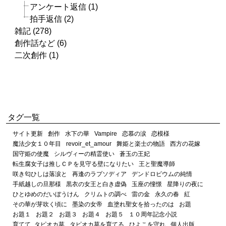
アンケート返信 (1)
拍手返信 (2)
雑記 (278)
創作話など (6)
二次創作 (1)
タグ一覧
サイト更新
創作
水下の華
Vampire
恋慕の涙
恋模様
魔法少女１０年目
revoir_et_amour
舞姫と楽士の物語
西方の花嫁
国守姫の使魔
シルヴィーの精霊使い
蒼玉の王妃
転生腐女子は推しＣＰを見守る壁になりたい
王と聖魔導師
咲き匂ひしは落涙と
再逢のラプソディア
デンドロビウムの純情
手紙越しの旦那様
黒衣の女王と白き虚偽
玉座の憧憬
星降りの夜に
ひとゆめのだいぼうけん
クリムトの調べ
雷の金
永久の春
紅
その華が芽吹く頃に
墨染の女帝
血塗れ聖女を拾ったのは
お題
お題１
お題２
お題３
お題４
お題５
１０周年記念小説
育てて_タピオカ草
タピオカ草を育てる
ひよこを守れ
個人出版