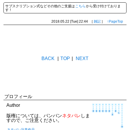
サブスクリプション式などその他のご支援は
こちら
から受け付けておりま
す！
2018.05.22 [Tue]
22:44
［
雑記
］
↑PageTop
BACK
|
TOP
|
NEXT
プロフィール
Author
版権については、バンバン
ネタバレ
しま
すので、ご注意ください。
ネタバレ注意作品