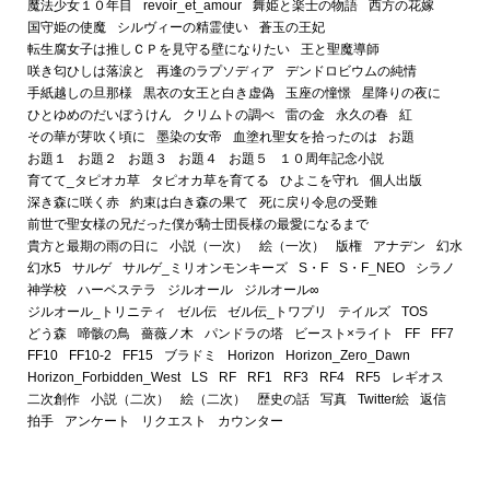
魔法少女１０年目
revoir_et_amour
舞姫と楽士の物語
西方の花嫁
国守姫の使魔
シルヴィーの精霊使い
蒼玉の王妃
転生腐女子は推しＣＰを見守る壁になりたい
王と聖魔導師
咲き匂ひしは落涙と
再逢のラプソディア
デンドロビウムの純情
手紙越しの旦那様
黒衣の女王と白き虚偽
玉座の憧憬
星降りの夜に
ひとゆめのだいぼうけん
クリムトの調べ
雷の金
永久の春
紅
その華が芽吹く頃に
墨染の女帝
血塗れ聖女を拾ったのは
お題
お題１
お題２
お題３
お題４
お題５
１０周年記念小説
育てて_タピオカ草
タピオカ草を育てる
ひよこを守れ
個人出版
深き森に咲く赤
約束は白き森の果て
死に戻り令息の受難
前世で聖女様の兄だった僕が騎士団長様の最愛になるまで
貴方と最期の雨の日に
小説（一次）
絵（一次）
版権
アナデン
幻水
幻水5
サルゲ
サルゲ_ミリオンモンキーズ
S・F
S・F_NEO
シラノ
神学校
ハーベステラ
ジルオール
ジルオール∞
ジルオール_トリニティ
ゼル伝
ゼル伝_トワプリ
テイルズ
TOS
どう森
啼骸の鳥
薔薇ノ木
パンドラの塔
ビースト×ライト
FF
FF7
FF10
FF10-2
FF15
ブラドミ
Horizon
Horizon_Zero_Dawn
Horizon_Forbidden_West
LS
RF
RF1
RF3
RF4
RF5
レギオス
二次創作
小説（二次）
絵（二次）
歴史の話
写真
Twitter絵
返信
拍手
アンケート
リクエスト
カウンター