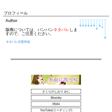
プロフィール
Author
版権については、バンバン
ネタバレ
しま
すので、ご注意ください。
ネタバレ注意作品
さくらのしおり みに
Bluesky
Xfolio
YouTube(リーディング)