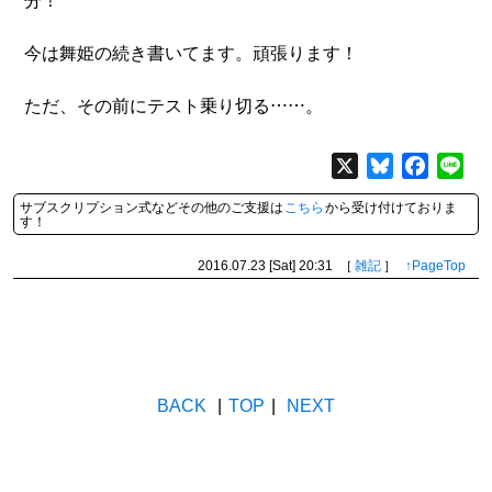
分！
今は舞姫の続き書いてます。頑張ります！
ただ、その前にテスト乗り切る……。
X
Bluesky
Facebo
Lin
サブスクリプション式などその他のご支援は
こちら
から受け付けておりま
す！
2016.07.23 [Sat]
20:31
［
雑記
］
↑PageTop
BACK
|
TOP
|
NEXT