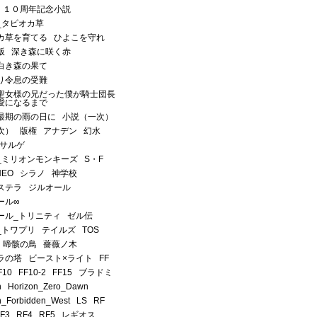
１０周年記念小説
_タピオカ草
カ草を育てる
ひよこを守れ
版
深き森に咲く赤
白き森の果て
り令息の受難
聖女様の兄だった僕が騎士団長
愛になるまで
最期の雨の日に
小説（一次）
次）
版権
アナデン
幻水
サルゲ
_ミリオンモンキーズ
S・F
NEO
シラノ
神学校
ステラ
ジルオール
ール∞
ール_トリニティ
ゼル伝
_トワプリ
テイルズ
TOS
啼骸の鳥
薔薇ノ木
ラの塔
ビースト×ライト
FF
F10
FF10-2
FF15
ブラドミ
n
Horizon_Zero_Dawn
n_Forbidden_West
LS
RF
F3
RF4
RF5
レギオス