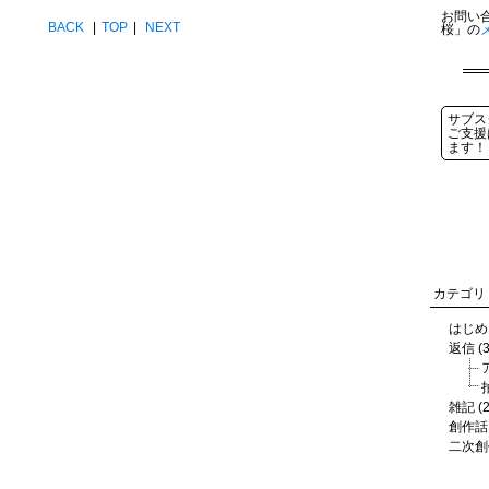
お問い
BACK
|
TOP
|
NEXT
桜」の
サブス
ご支援
ます！
カテゴリ
はじめに
返信 (3
雑記 (2
創作話な
二次創作