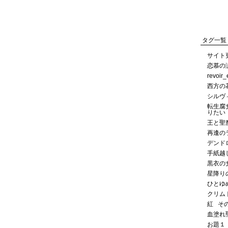
タグ一覧
サイト
恋慕の
revoir
西方の
シルヴ
転生腐
りたい
王と聖
再逢の
デンド
手紙越
黒衣の
星降り
ひとゆ
クリム
紅
そ
血塗れ
お題１