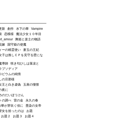
更新
創作
水下の華
Vampire
涙
恋模様
魔法少女１０年目
_et_amour
舞姫と楽士の物語
花嫁
国守姫の使魔
ィーの精霊使い
蒼玉の王妃
女子は推しＣＰを見守る壁にな
魔導師
咲き匂ひしは落涙と
ラプソディア
ロビウムの純情
しの旦那様
女王と白き虚偽
玉座の憧憬
の夜に
めのだいぼうけん
トの調べ
雷の金
永久の春
の華が芽吹く頃に
墨染の女帝
聖女を拾ったのは
お題
お題２
お題３
お題４