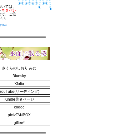
ついては、
ン
ネタバレ
ので、ご注
さい。
意作品
さくらのしおり みに
Bluesky
Xfolio
YouTube(リーディング)
Kindle著者ページ
codoc
pixivFANBOX
giftee*