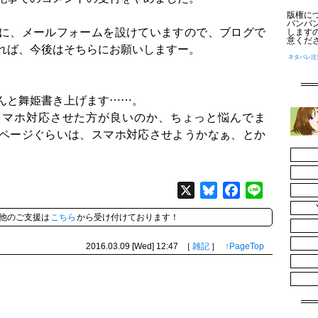
版権に
バンバ
に、メールフォームを設けていますので、ブログで
します
意くだ
れば、今後はそちらにお願いしますー。
ネタバレ注
んと舞姫書き上げます……。
スマホ対応させた方が良いのか、ちょっと悩んでま
ページぐらいは、スマホ対応させようかなぁ、とか
X
Bluesky
Facebook
Line
他のご支援は
こちら
から受け付けております！
2016.03.09 [Wed]
12:47
［
雑記
］
↑PageTop