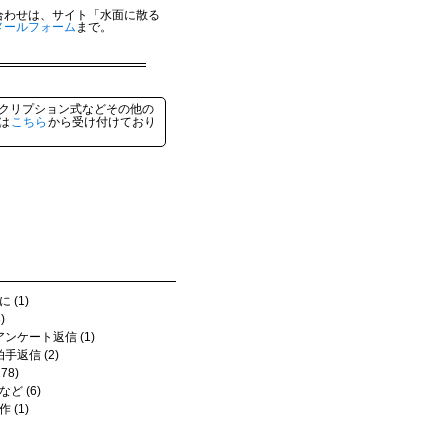
合わせは、サイト「水面に散る
メールフォーム
まで。
クリプション式などその他の
は
こちら
から受け付けており
 (1)
)
アンケート返信 (1)
拍手返信 (2)
78)
ど (6)
 (1)