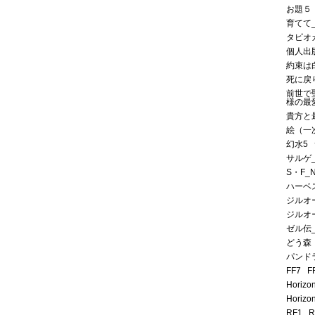
お題５
育てて
タピオ
個人出
約束は
死に戻
前世で
様の最
貴方と
絵（一
幻水5
サルゲ
S・F_
ハーベ
ジルオ
ジルオ
ゼル伝
どう森
パンド
FF7
F
Horizo
Horizo
RF1
R