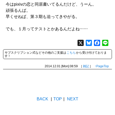
今はpixivの恋と同居書いてるんだけど、うーん。
頑張るんば。
早くせねば、第３期も迫ってきやがる。
でも、１月ってテストとかあるんだよね……
X
Bluesky
Facebo
Lin
サブスクリプション式などその他のご支援は
こちら
から受け付けておりま
す！
2014.12.01 [Mon]
08:59
［
雑記
］
↑PageTop
BACK
|
TOP
|
NEXT