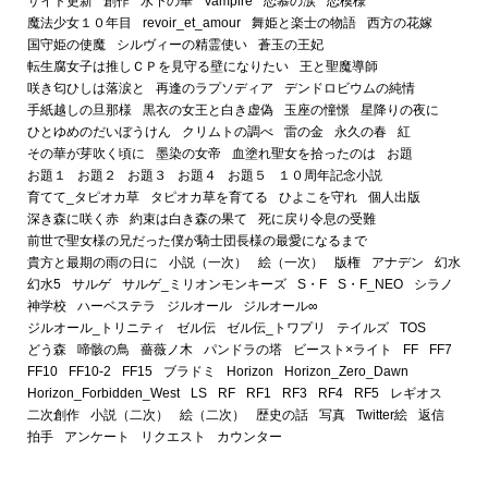
サイト更新
創作
水下の華
Vampire
恋慕の涙
恋模様
魔法少女１０年目
revoir_et_amour
舞姫と楽士の物語
西方の花嫁
国守姫の使魔
シルヴィーの精霊使い
蒼玉の王妃
転生腐女子は推しＣＰを見守る壁になりたい
王と聖魔導師
咲き匂ひしは落涙と
再逢のラプソディア
デンドロビウムの純情
手紙越しの旦那様
黒衣の女王と白き虚偽
玉座の憧憬
星降りの夜に
ひとゆめのだいぼうけん
クリムトの調べ
雷の金
永久の春
紅
その華が芽吹く頃に
墨染の女帝
血塗れ聖女を拾ったのは
お題
お題１
お題２
お題３
お題４
お題５
１０周年記念小説
育てて_タピオカ草
タピオカ草を育てる
ひよこを守れ
個人出版
深き森に咲く赤
約束は白き森の果て
死に戻り令息の受難
前世で聖女様の兄だった僕が騎士団長様の最愛になるまで
貴方と最期の雨の日に
小説（一次）
絵（一次）
版権
アナデン
幻水
幻水5
サルゲ
サルゲ_ミリオンモンキーズ
S・F
S・F_NEO
シラノ
神学校
ハーベステラ
ジルオール
ジルオール∞
ジルオール_トリニティ
ゼル伝
ゼル伝_トワプリ
テイルズ
TOS
どう森
啼骸の鳥
薔薇ノ木
パンドラの塔
ビースト×ライト
FF
FF7
FF10
FF10-2
FF15
ブラドミ
Horizon
Horizon_Zero_Dawn
Horizon_Forbidden_West
LS
RF
RF1
RF3
RF4
RF5
レギオス
二次創作
小説（二次）
絵（二次）
歴史の話
写真
Twitter絵
返信
拍手
アンケート
リクエスト
カウンター