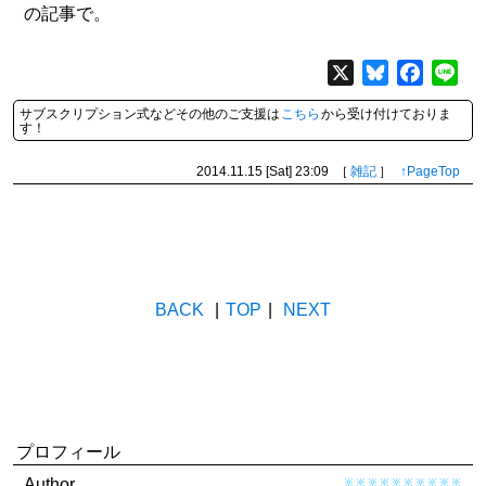
の記事で。
X
Bluesky
Facebo
Lin
サブスクリプション式などその他のご支援は
こちら
から受け付けておりま
す！
2014.11.15 [Sat]
23:09
［
雑記
］
↑PageTop
BACK
|
TOP
|
NEXT
プロフィール
Author