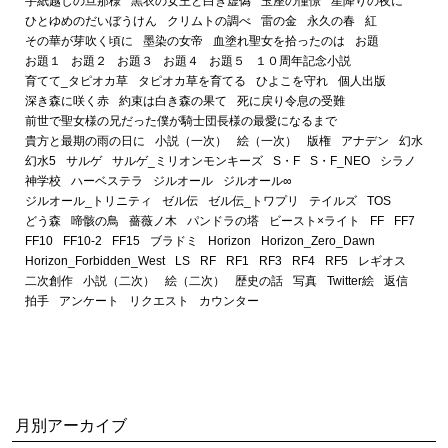
手紙越しの旦那様
黒衣の女王と白き虚偽
玉座の憧憬
星降りの夜に
ひとゆめのだいぼうけん
クリムトの調べ
雷の金
永久の春
紅
その華が芽吹く頃に
墨染の女帝
血塗れ聖女を拾ったのは
お題
お題１
お題２
お題３
お題４
お題５
１０周年記念小説
育てて_タピオカ草
タピオカ草を育てる
ひよこを守れ
個人出版
深き森に咲く赤
約束は白き森の果て
死に戻り令息の受難
前世で聖女様の兄だった僕が騎士団長様の最愛になるまで
貴方と最期の雨の日に
小説（一次）
絵（一次）
版権
アナデン
幻水
幻水5
サルゲ
サルゲ_ミリオンモンキーズ
S・F
S・F_NEO
シラノ
神学校
ハーベステラ
ジルオール
ジルオール∞
ジルオール_トリニティ
ゼル伝
ゼル伝_トワプリ
テイルズ
TOS
どう森
啼骸の鳥
薔薇ノ木
パンドラの塔
ビースト×ライト
FF
FF7
FF10
FF10-2
FF15
ブラドミ
Horizon
Horizon_Zero_Dawn
Horizon_Forbidden_West
LS
RF
RF1
RF3
RF4
RF5
レギオス
二次創作
小説（二次）
絵（二次）
歴史の話
写真
Twitter絵
返信
拍手
アンケート
リクエスト
カウンター
月別アーカイブ