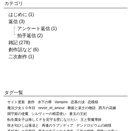
カテゴリ
はじめに (1)
返信 (3)
アンケート返信 (1)
拍手返信 (2)
雑記 (278)
創作話など (6)
二次創作 (1)
タグ一覧
サイト更新
創作
水下の華
Vampire
恋慕の涙
恋模様
魔法少女１０年目
revoir_et_amour
舞姫と楽士の物語
西方の花嫁
国守姫の使魔
シルヴィーの精霊使い
蒼玉の王妃
転生腐女子は推しＣＰを見守る壁になりたい
王と聖魔導師
咲き匂ひしは落涙と
再逢のラプソディア
デンドロビウムの純情