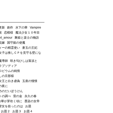
更新
創作
水下の華
Vampire
涙
恋模様
魔法少女１０年目
_et_amour
舞姫と楽士の物語
花嫁
国守姫の使魔
ィーの精霊使い
蒼玉の王妃
女子は推しＣＰを見守る壁にな
魔導師
咲き匂ひしは落涙と
ラプソディア
ロビウムの純情
しの旦那様
女王と白き虚偽
玉座の憧憬
の夜に
めのだいぼうけん
トの調べ
雷の金
永久の春
の華が芽吹く頃に
墨染の女帝
聖女を拾ったのは
お題
お題２
お題３
お題４