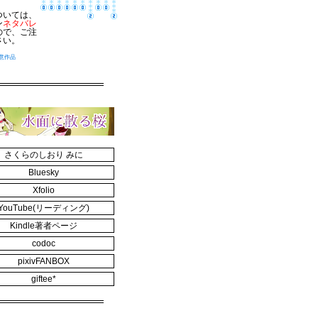
ついては、
ン
ネタバレ
ので、ご注
さい。
意作品
さくらのしおり みに
Bluesky
Xfolio
YouTube(リーディング)
Kindle著者ページ
codoc
pixivFANBOX
giftee*