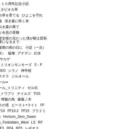
１０周年記念小説
_タピオカ草
カ草を育てる
ひよこを守れ
版
深き森に咲く赤
白き森の果て
り令息の受難
聖女様の兄だった僕が騎士団長
愛になるまで
最期の雨の日に
小説（一次）
次）
版権
アナデン
幻水
サルゲ
_ミリオンモンキーズ
S・F
NEO
シラノ
神学校
ステラ
ジルオール
ール∞
ール_トリニティ
ゼル伝
_トワプリ
テイルズ
TOS
啼骸の鳥
薔薇ノ木
ラの塔
ビースト×ライト
FF
F10
FF10-2
FF15
ブラドミ
n
Horizon_Zero_Dawn
n_Forbidden_West
LS
RF
F3
RF4
RF5
レギオス