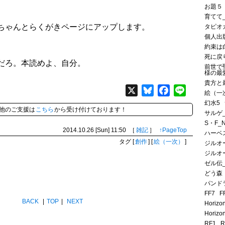
お題５
育てて
ちゃんとらくがきページにアップします。
タピオ
個人出
約束は
死に戻
だろ。本読めよ、自分。
前世で
様の最
貴方と
X
Bluesky
Facebook
Line
絵（一
幻水5
他のご支援は
こちら
から受け付けております！
サルゲ
S・F_
2014.10.26 [Sun]
11:50
［
雑記
］
↑PageTop
ハーベ
タグ
[
創作
]
[
絵（一次）
]
ジルオ
ジルオ
ゼル伝
どう森
パンド
FF7
F
BACK
|
TOP
|
NEXT
Horizo
Horizo
RF1
R