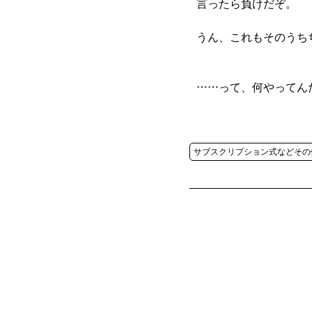
言ったら負けだぞ。
うん、これもそのうち
……って、何やってん
サブスクリプション式などその