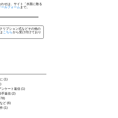
合わせは、サイト「水面に散る
メールフォーム
まで。
クリプション式などその他の
は
こちら
から受け付けており
 (1)
)
アンケート返信 (1)
拍手返信 (2)
78)
ど (6)
 (1)