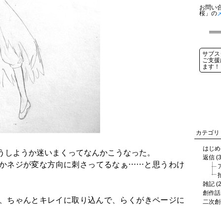
お問い
桜」の
サブス
ご支援
ます！
カテゴリ
はじめに
うしようか迷いまくってなんかこうなった。
返信 (3
かネジが変な方向に刺さってるなぁ……と思うわけ
雑記 (2
創作話な
、ちゃんとキレイに取り込んで、らくがきページに
二次創作