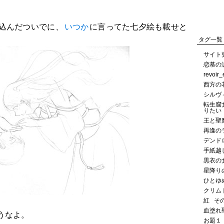
込んだついでに、
いつか
に言ってた七夕絵も載せと
タグ一覧
サイト
恋慕の
revoir
西方の
シルヴ
転生腐
りたい
王と聖
再逢の
デンド
手紙越
黒衣の
星降り
ひとゆ
クリム
紅
そ
血塗れ
うなよ。
お題１