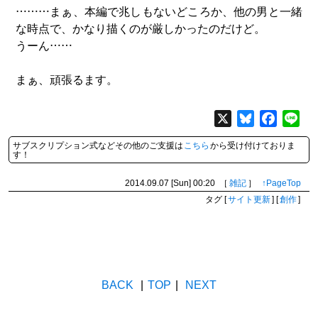
………まぁ、本編で兆しもないどころか、他の男と一緒
な時点で、かなり描くのが厳しかったのだけど。
うーん……
まぁ、頑張るます。
X
Bluesky
Facebo
Lin
サブスクリプション式などその他のご支援は
こちら
から受け付けておりま
す！
2014.09.07 [Sun]
00:20
［
雑記
］
↑PageTop
タグ
[
サイト更新
]
[
創作
]
BACK
|
TOP
|
NEXT