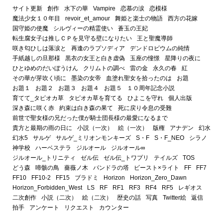
サイト更新
創作
水下の華
Vampire
恋慕の涙
恋模様
魔法少女１０年目
revoir_et_amour
舞姫と楽士の物語
西方の花嫁
国守姫の使魔
シルヴィーの精霊使い
蒼玉の王妃
転生腐女子は推しＣＰを見守る壁になりたい
王と聖魔導師
咲き匂ひしは落涙と
再逢のラプソディア
デンドロビウムの純情
手紙越しの旦那様
黒衣の女王と白き虚偽
玉座の憧憬
星降りの夜に
ひとゆめのだいぼうけん
クリムトの調べ
雷の金
永久の春
紅
その華が芽吹く頃に
墨染の女帝
血塗れ聖女を拾ったのは
お題
お題１
お題２
お題３
お題４
お題５
１０周年記念小説
育てて_タピオカ草
タピオカ草を育てる
ひよこを守れ
個人出版
深き森に咲く赤
約束は白き森の果て
死に戻り令息の受難
前世で聖女様の兄だった僕が騎士団長様の最愛になるまで
貴方と最期の雨の日に
小説（一次）
絵（一次）
版権
アナデン
幻水
幻水5
サルゲ
サルゲ_ミリオンモンキーズ
S・F
S・F_NEO
シラノ
神学校
ハーベステラ
ジルオール
ジルオール∞
ジルオール_トリニティ
ゼル伝
ゼル伝_トワプリ
テイルズ
TOS
どう森
啼骸の鳥
薔薇ノ木
パンドラの塔
ビースト×ライト
FF
FF7
FF10
FF10-2
FF15
ブラドミ
Horizon
Horizon_Zero_Dawn
Horizon_Forbidden_West
LS
RF
RF1
RF3
RF4
RF5
レギオス
二次創作
小説（二次）
絵（二次）
歴史の話
写真
Twitter絵
返信
拍手
アンケート
リクエスト
カウンター