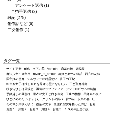
アンケート返信 (1)
拍手返信 (2)
雑記 (278)
創作話など (6)
二次創作 (1)
タグ一覧
サイト更新
創作
水下の華
Vampire
恋慕の涙
恋模様
魔法少女１０年目
revoir_et_amour
舞姫と楽士の物語
西方の花嫁
国守姫の使魔
シルヴィーの精霊使い
蒼玉の王妃
転生腐女子は推しＣＰを見守る壁になりたい
王と聖魔導師
咲き匂ひしは落涙と
再逢のラプソディア
デンドロビウムの純情
手紙越しの旦那様
黒衣の女王と白き虚偽
玉座の憧憬
星降りの夜に
ひとゆめのだいぼうけん
クリムトの調べ
雷の金
永久の春
紅
その華が芽吹く頃に
墨染の女帝
血塗れ聖女を拾ったのは
お題
お題１
お題２
お題３
お題４
お題５
１０周年記念小説