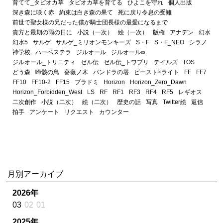
育てて_タピオカ草
タピオカ草を育てる
ひよこを守れ
個人出版
深き森に咲く赤
約束は白き森の果て
死に戻り令息の受難
前世で聖女様の兄だった僕が騎士団長様の最愛になるまで
貴方と最期の雨の日に
小説（一次）
絵（一次）
版権
アナデン
幻水
幻水5
サルゲ
サルゲ_ミリオンモンキーズ
S・F
S・F_NEO
シラノ
神学校
ハーベステラ
ジルオール
ジルオール∞
ジルオール_トリニティ
ゼル伝
ゼル伝_トワプリ
テイルズ
TOS
どう森
啼骸の鳥
薔薇ノ木
パンドラの塔
ビースト×ライト
FF
FF7
FF10
FF10-2
FF15
ブラドミ
Horizon
Horizon_Zero_Dawn
Horizon_Forbidden_West
LS
RF
RF1
RF3
RF4
RF5
レギオス
二次創作
小説（二次）
絵（二次）
歴史の話
写真
Twitter絵
返信
拍手
アンケート
リクエスト
カウンター
月別アーカイブ
2026年
03
02
01
2025年