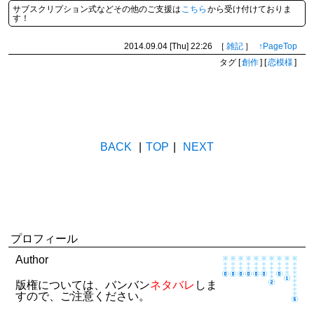
サブスクリプション式などその他のご支援は
こちら
から受け付けておりま
す！
2014.09.04 [Thu]
22:26
［
雑記
］
↑PageTop
タグ
[
創作
]
[
恋模様
]
BACK
|
TOP
|
NEXT
プロフィール
Author
版権については、バンバン
ネタバレ
しま
すので、ご注意ください。