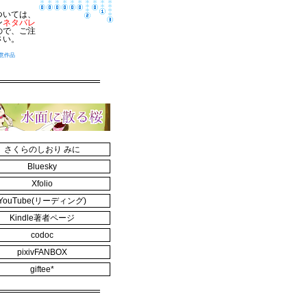
ついては、
ン
ネタバレ
ので、ご注
さい。
意作品
さくらのしおり みに
Bluesky
Xfolio
YouTube(リーディング)
Kindle著者ページ
codoc
pixivFANBOX
giftee*