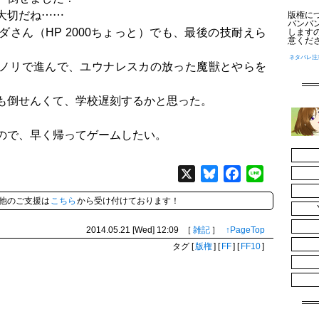
大切だね……
版権に
バンバ
さん（HP 2000ちょっと）でも、最後の技耐えら
します
意くだ
ネタバレ注
ノリで進んで、ユウナレスカの放った魔獣とやらを
も倒せんくて、学校遅刻するかと思った。
ので、早く帰ってゲームしたい。
X
Bluesky
Facebook
Line
他のご支援は
こちら
から受け付けております！
2014.05.21 [Wed]
12:09
［
雑記
］
↑PageTop
タグ
[
版権
]
[
FF
]
[
FF10
]