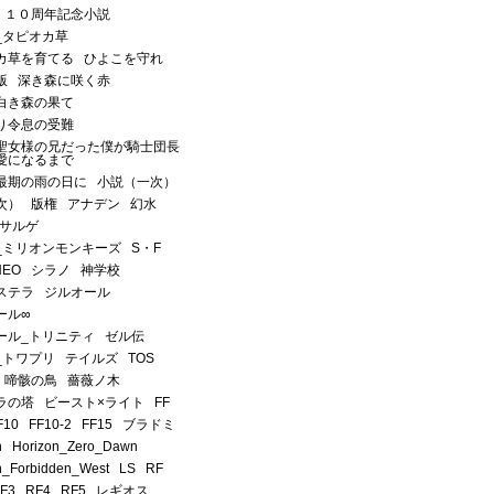
１０周年記念小説
_タピオカ草
カ草を育てる
ひよこを守れ
版
深き森に咲く赤
白き森の果て
り令息の受難
聖女様の兄だった僕が騎士団長
愛になるまで
最期の雨の日に
小説（一次）
次）
版権
アナデン
幻水
サルゲ
_ミリオンモンキーズ
S・F
NEO
シラノ
神学校
ステラ
ジルオール
ール∞
ール_トリニティ
ゼル伝
_トワプリ
テイルズ
TOS
啼骸の鳥
薔薇ノ木
ラの塔
ビースト×ライト
FF
F10
FF10-2
FF15
ブラドミ
n
Horizon_Zero_Dawn
n_Forbidden_West
LS
RF
F3
RF4
RF5
レギオス