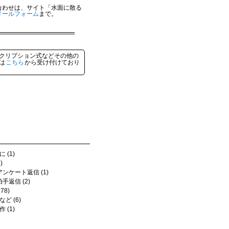
合わせは、サイト「水面に散る
メールフォーム
まで。
クリプション式などその他の
は
こちら
から受け付けており
 (1)
)
アンケート返信 (1)
拍手返信 (2)
78)
ど (6)
 (1)