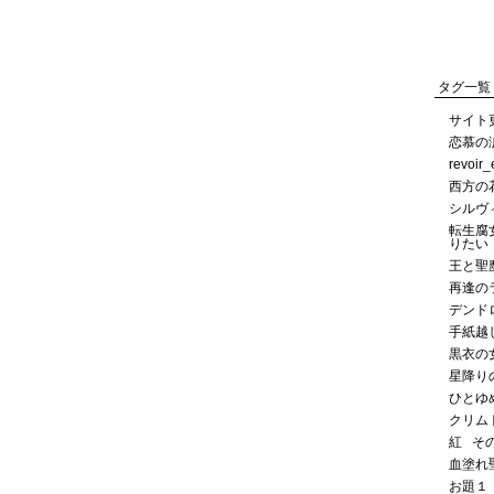
タグ一覧
サイト
恋慕の
revoir
西方の
シルヴ
転生腐
りたい
王と聖
再逢の
デンド
手紙越
黒衣の
星降り
ひとゆ
クリム
紅
そ
血塗れ
お題１