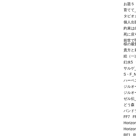
お題５
育てて
タピオ
個人出
約束は
死に戻
前世で
様の最
貴方と
絵（一
幻水5
サルゲ
S・F_
ハーベ
ジルオ
ジルオ
ゼル伝
どう森
パンド
FF7
F
Horizo
Horizo
RF1
R