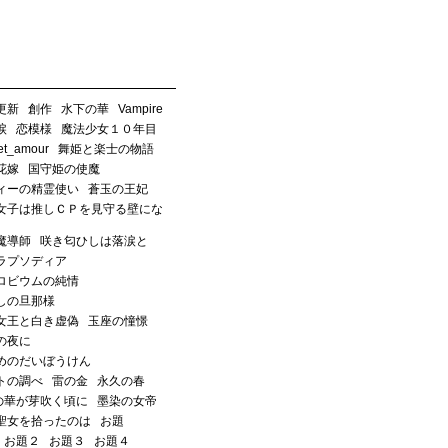
更新
創作
水下の華
Vampire
涙
恋模様
魔法少女１０年目
_et_amour
舞姫と楽士の物語
花嫁
国守姫の使魔
ィーの精霊使い
蒼玉の王妃
女子は推しＣＰを見守る壁にな
魔導師
咲き匂ひしは落涙と
ラプソディア
ロビウムの純情
しの旦那様
女王と白き虚偽
玉座の憧憬
の夜に
めのだいぼうけん
トの調べ
雷の金
永久の春
の華が芽吹く頃に
墨染の女帝
聖女を拾ったのは
お題
お題２
お題３
お題４