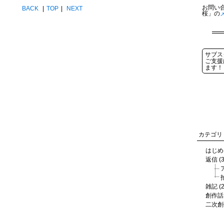
お問い
BACK
|
TOP
|
NEXT
桜」の
サブス
ご支援
ます！
カテゴリ
はじめに
返信 (3
雑記 (2
創作話な
二次創作