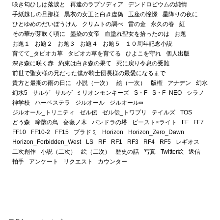
咲き匂ひしは落涙と
再逢のラプソディア
デンドロビウムの純情
手紙越しの旦那様
黒衣の女王と白き虚偽
玉座の憧憬
星降りの夜に
ひとゆめのだいぼうけん
クリムトの調べ
雷の金
永久の春
紅
その華が芽吹く頃に
墨染の女帝
血塗れ聖女を拾ったのは
お題
お題１
お題２
お題３
お題４
お題５
１０周年記念小説
育てて_タピオカ草
タピオカ草を育てる
ひよこを守れ
個人出版
深き森に咲く赤
約束は白き森の果て
死に戻り令息の受難
前世で聖女様の兄だった僕が騎士団長様の最愛になるまで
貴方と最期の雨の日に
小説（一次）
絵（一次）
版権
アナデン
幻水
幻水5
サルゲ
サルゲ_ミリオンモンキーズ
S・F
S・F_NEO
シラノ
神学校
ハーベステラ
ジルオール
ジルオール∞
ジルオール_トリニティ
ゼル伝
ゼル伝_トワプリ
テイルズ
TOS
どう森
啼骸の鳥
薔薇ノ木
パンドラの塔
ビースト×ライト
FF
FF7
FF10
FF10-2
FF15
ブラドミ
Horizon
Horizon_Zero_Dawn
Horizon_Forbidden_West
LS
RF
RF1
RF3
RF4
RF5
レギオス
二次創作
小説（二次）
絵（二次）
歴史の話
写真
Twitter絵
返信
拍手
アンケート
リクエスト
カウンター