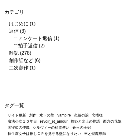
カテゴリ
はじめに (1)
返信 (3)
アンケート返信 (1)
拍手返信 (2)
雑記 (278)
創作話など (6)
二次創作 (1)
タグ一覧
サイト更新
創作
水下の華
Vampire
恋慕の涙
恋模様
魔法少女１０年目
revoir_et_amour
舞姫と楽士の物語
西方の花嫁
国守姫の使魔
シルヴィーの精霊使い
蒼玉の王妃
転生腐女子は推しＣＰを見守る壁になりたい
王と聖魔導師