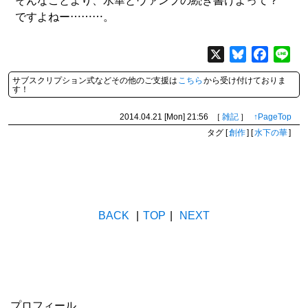
そんなことより、水華とヴァンプの続き書けよって？
ですよねー………。
X
Bluesky
Facebo
Lin
サブスクリプション式などその他のご支援は
こちら
から受け付けておりま
す！
2014.04.21 [Mon]
21:56
［
雑記
］
↑PageTop
タグ
[
創作
]
[
水下の華
]
BACK
|
TOP
|
NEXT
プロフィール