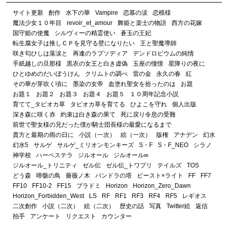
サイト更新
創作
水下の華
Vampire
恋慕の涙
恋模様
魔法少女１０年目
revoir_et_amour
舞姫と楽士の物語
西方の花嫁
国守姫の使魔
シルヴィーの精霊使い
蒼玉の王妃
転生腐女子は推しＣＰを見守る壁になりたい
王と聖魔導師
咲き匂ひしは落涙と
再逢のラプソディア
デンドロビウムの純情
手紙越しの旦那様
黒衣の女王と白き虚偽
玉座の憧憬
星降りの夜に
ひとゆめのだいぼうけん
クリムトの調べ
雷の金
永久の春
紅
その華が芽吹く頃に
墨染の女帝
血塗れ聖女を拾ったのは
お題
お題１
お題２
お題３
お題４
お題５
１０周年記念小説
育てて_タピオカ草
タピオカ草を育てる
ひよこを守れ
個人出版
深き森に咲く赤
約束は白き森の果て
死に戻り令息の受難
前世で聖女様の兄だった僕が騎士団長様の最愛になるまで
貴方と最期の雨の日に
小説（一次）
絵（一次）
版権
アナデン
幻水
幻水5
サルゲ
サルゲ_ミリオンモンキーズ
S・F
S・F_NEO
シラノ
神学校
ハーベステラ
ジルオール
ジルオール∞
ジルオール_トリニティ
ゼル伝
ゼル伝_トワプリ
テイルズ
TOS
どう森
啼骸の鳥
薔薇ノ木
パンドラの塔
ビースト×ライト
FF
FF7
FF10
FF10-2
FF15
ブラドミ
Horizon
Horizon_Zero_Dawn
Horizon_Forbidden_West
LS
RF
RF1
RF3
RF4
RF5
レギオス
二次創作
小説（二次）
絵（二次）
歴史の話
写真
Twitter絵
返信
拍手
アンケート
リクエスト
カウンター